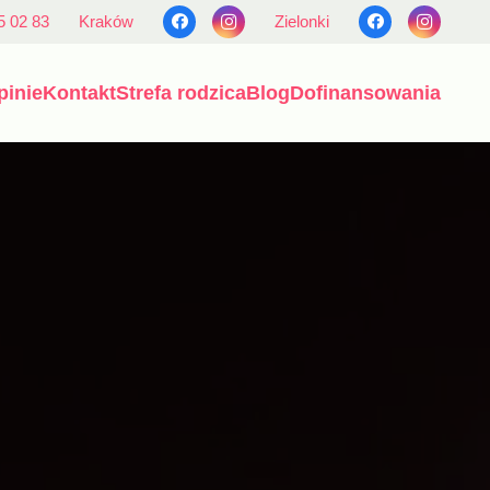
5 02 83
Kraków
Zielonki
pinie
Kontakt
Strefa rodzica
Blog
Dofinansowania