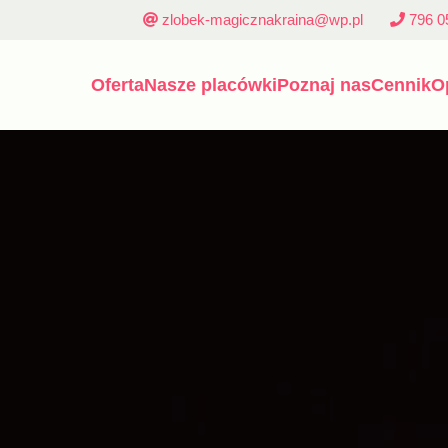
zlobek-magicznakraina@wp.pl
796 0
Oferta
Nasze placówki
Poznaj nas
Cennik
O