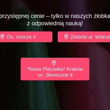
przystępnej cenie – tylko w naszych żłobk
z odpowiednią nauką!
Os. Urocze 4
Zielonki ul. Wiaru
*Nowa Placówka* Kraków
os. Słoneczne 9