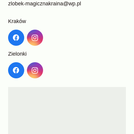
zlobek-magicznakraina@wp.pl
Kraków
Zielonki